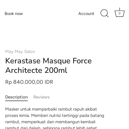
Book now
Account
0
May May Salon
Kerastase Masque Force
Architecte 200ml
Rp 840.000,00 IDR
Description
Reviews
Masker untuk memperbaiki rambut rapuh akibat
proses kimia. Memberi nutrisi tertinggi pada batang
rambut, memperkuat dan membangun kembali
rambut dari dalam, sehingga rambut lebih sehat,